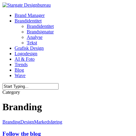
Skip
to
Menu
Brand Manager
main
Brandidentitet
content
Brandidentitet
Brandsignatur
Analyse
Tekst
Grafisk Design
Logodesign
AI & Foto
Trends
Blog
Wave
Close
Category
Search
Branding
Branding
Design
Markedsføring
Follow the blog