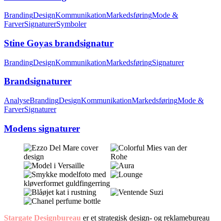
Branding
Design
Kommunikation
Markedsføring
Mode &
Farver
Signaturer
Symboler
Stine Goyas brandsignatur
Branding
Design
Kommunikation
Markedsføring
Signaturer
Brandsignaturer
Analyse
Branding
Design
Kommunikation
Markedsføring
Mode &
Farver
Signaturer
Modens signaturer
Stargate Designbureau
er et strategisk design- og reklamebureau