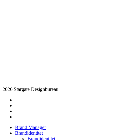
2026 Stargate Designbureau
facebook
pinterest
linkedin
instagram
Close
Brand Manager
Menu
Brandidentitet
Brandidentitet