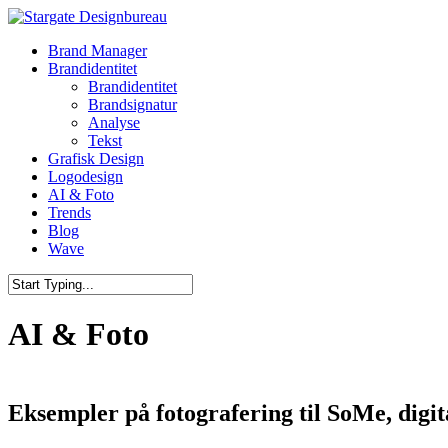
Skip
to
Menu
Brand Manager
main
Brandidentitet
content
Brandidentitet
Brandsignatur
Analyse
Tekst
Grafisk Design
Logodesign
AI & Foto
Trends
Blog
Wave
Close
Search
AI & Foto
Eksempler på fotografering til SoMe, digita