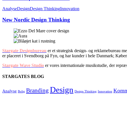
Analyse
Design
Design Thinking
Innovation
New Nordic Design Thinking
Stargate Designbureau
er et strategisk design- og reklamebureau med
er placeret i Svendborg på Fyn, og har kunder i hele Danmark; Kø
Stargate Wave Studio
er vores internationale musikstudie, der rep
STARGATES BLOG
Design
Branding
Komm
Analyse
Bolig
Design Thinking
Innovation