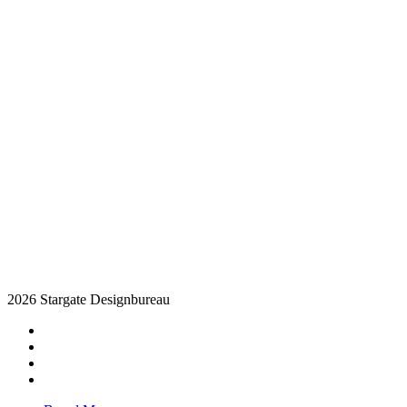
2026 Stargate Designbureau
facebook
pinterest
linkedin
instagram