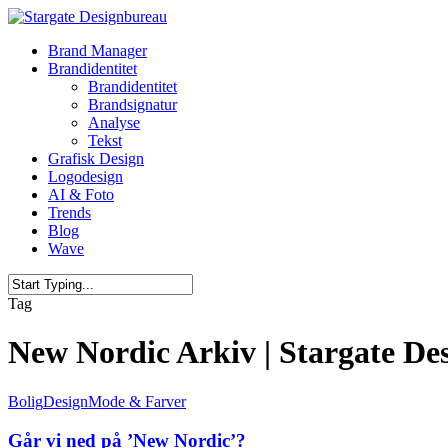
Skip
to
Menu
Brand Manager
main
Brandidentitet
content
Brandidentitet
Brandsignatur
Analyse
Tekst
Grafisk Design
Logodesign
AI & Foto
Trends
Blog
Wave
Close
Tag
Search
New Nordic Arkiv | Stargate De
Bolig
Design
Mode & Farver
Går vi ned på ’New Nordic’?