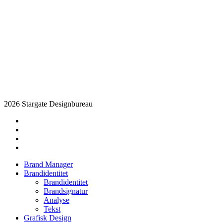
2026 Stargate Designbureau
facebook
pinterest
linkedin
instagram
Close
Brand Manager
Menu
Brandidentitet
Brandidentitet
Brandsignatur
Analyse
Tekst
Grafisk Design