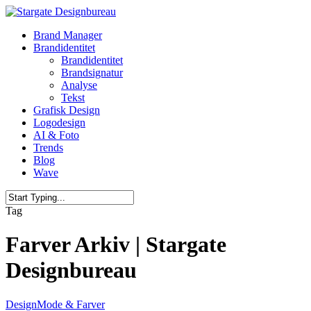
Skip
to
Menu
Brand Manager
main
Brandidentitet
content
Brandidentitet
Brandsignatur
Analyse
Tekst
Grafisk Design
Logodesign
AI & Foto
Trends
Blog
Wave
Close
Tag
Search
Farver Arkiv | Stargate
Designbureau
Design
Mode & Farver