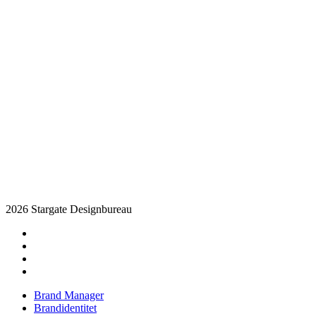
2026 Stargate Designbureau
facebook
pinterest
linkedin
instagram
Close
Brand Manager
Menu
Brandidentitet