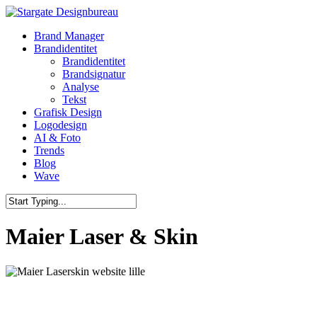
Skip
to
Menu
Brand Manager
main
Brandidentitet
content
Brandidentitet
Brandsignatur
Analyse
Tekst
Grafisk Design
Logodesign
AI & Foto
Trends
Blog
Wave
Close
Search
Maier Laser & Skin