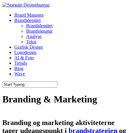
Skip
to
Menu
Brand Manager
main
Brandidentitet
content
Brandidentitet
Brandsignatur
Analyse
Tekst
Grafisk Design
Logodesign
AI & Foto
Trends
Blog
Wave
Close
Search
Branding & Marketing
Branding og marketing aktiviteterne
tager udgangspunkt i
brandstrategien
og