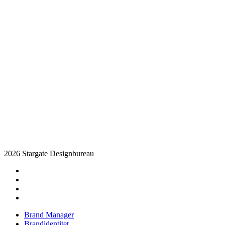
2026 Stargate Designbureau
facebook
pinterest
linkedin
instagram
Close
Brand Manager
Menu
Brandidentitet